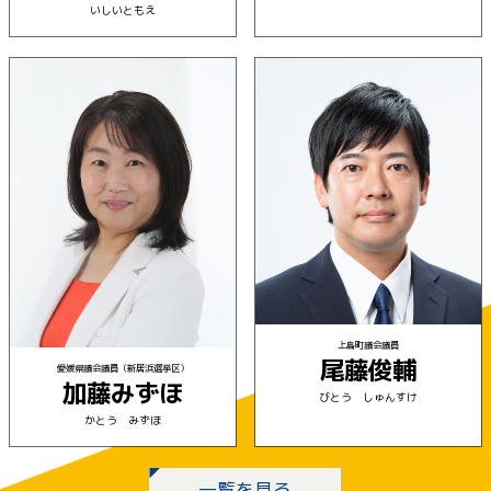
いしいともえ
上島町議会議員
尾藤俊輔
愛媛県議会議員（新居浜選挙区）
加藤みずほ
びとう しゅんすけ
かとう みずほ
一覧を見る