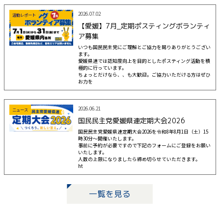
2026.07.02
活動レポート
【愛媛】7月_定期ポスティングボランティ
ア募集
いつも国民民主党にご理解とご協力を賜りありがとうござい
ます。
愛媛県連では認知度向上を目的としたポスティング活動を積
極的に行っています。
ちょっとだけなら、、も大歓迎。ご協力いただける方はぜひ
お力を
2026.06.21
ニュース
国民民主党愛媛県連定期大会2026
国民民主党愛媛県連定期大会2026を令和8年8月1日（土）15
時30分〜開催いたします。
事前に予約が必要ですので下記のフォームにご登録をお願い
いたします。
人数の上限になりましたら締め切らせていただきます。
ht
一覧を見る